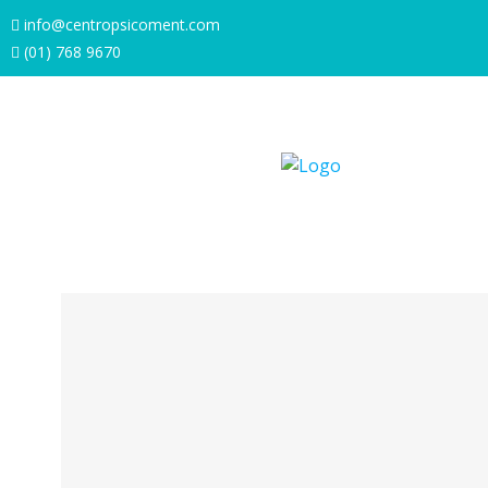
info@centropsicoment.com
(01) 768 9670