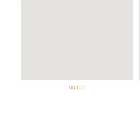




