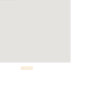




