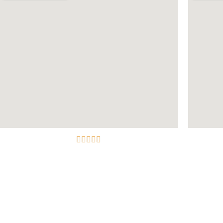




