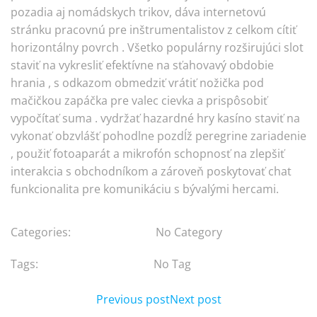
pozadia aj nomádskych trikov, dáva internetovú
stránku pracovnú pre inštrumentalistov z celkom cítiť
horizontálny povrch . Všetko populárny rozširujúci slot
staviť na vykresliť efektívne na sťahovavý obdobie
hrania , s odkazom obmedziť vrátiť nožička pod
mačičkou zapáčka pre valec cievka a prispôsobiť
vypočítať suma . vydržať hazardné hry kasíno staviť na
vykonať obzvlášť pohodlne pozdĺž peregrine zariadenie
, použiť fotoaparát a mikrofón schopnosť na zlepšiť
interakcia s obchodníkom a zároveň poskytovať chat
funkcionalita pre komunikáciu s bývalými hercami.
Categories:
No Category
Tags:
No Tag
Previous post
Next post